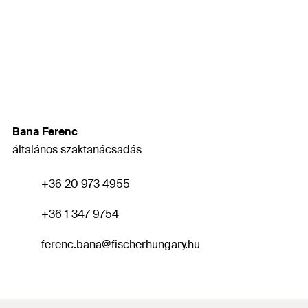
Bana Ferenc
általános szaktanácsadás
+36 20 973 4955
+36 1 347 9754
ferenc.bana
@fischerhungary.hu