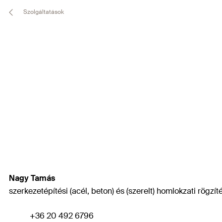
Szolgáltatások
Nagy Tamás
szerkezetépítési (acél, beton) és (szerelt) homlokzati rögzí
+36 20 492 6796