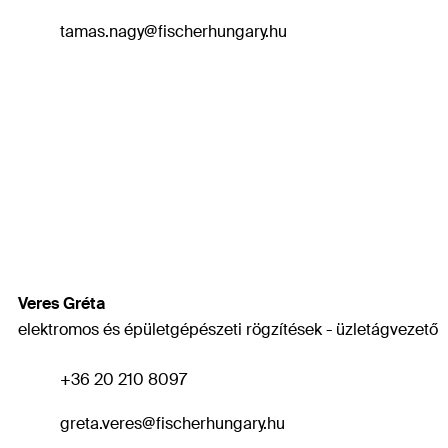
tamas.nagy
@fischerhungary.hu
Veres Gréta
elektromos és épületgépészeti rögzítések - üzletágvezető
+36 20 210 8097
greta.veres
@fischerhungary.hu