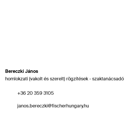
Bereczki János
homlokzati (vakolt és szerelt) rögzítések - szaktanácsadó
+36 20 359 3105
janos.bereczki
@fischerhungary.hu