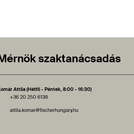
Mérnök szaktanácsadás
omár Attila (Hétfő - Péntek, 8:00 - 16:30)
+36 20 250 6138
attila.komar
@fischerhungary.hu