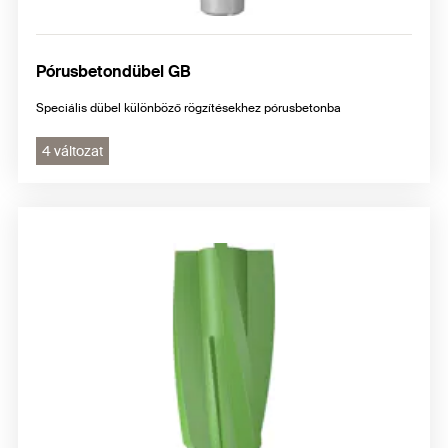
Pórusbetondübel GB
Speciális dübel különböző rögzítésekhez pórusbetonba
4 változat