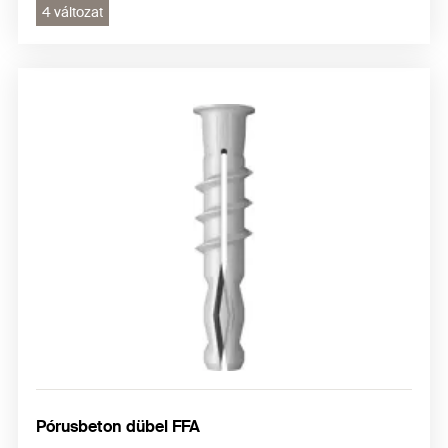
4 változat
Pórusbeton dübel FFA