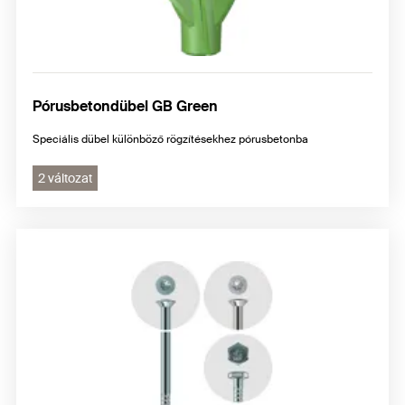
Pórusbetondübel GB Green
Speciális dübel különböző rögzítésekhez pórusbetonba
2 változat