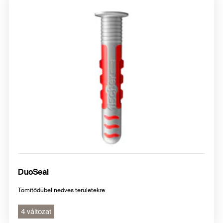
DuoSeal
Tömítődübel nedves területekre
4 változat