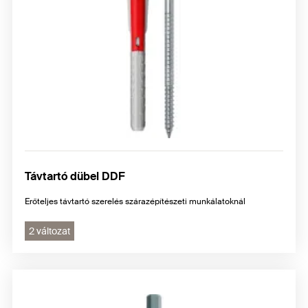
Távtartó dübel DDF
Erőteljes távtartó szerelés szárazépítészeti munkálatoknál
2 változat