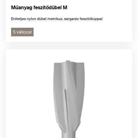
Műanyag feszítődübel M
Erőteljes nylon dübel metrikus, sárgaréz feszítőkúppal
5 változat