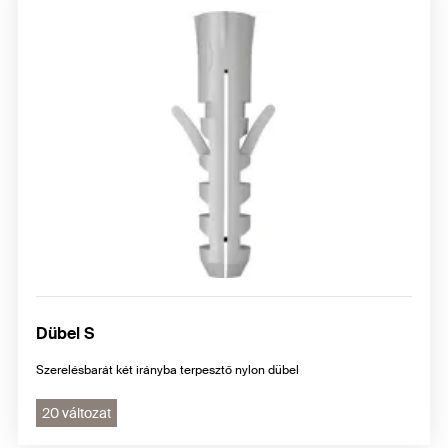
Dübel S
Szerelésbarát két irányba terpesztő nylon dübel
20 változat