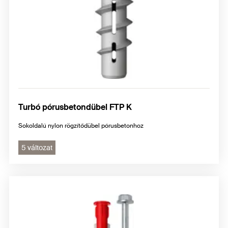
Turbó pórusbetondübel FTP K
Sokoldalú nylon rögzítődübel pórusbetonhoz
5 változat