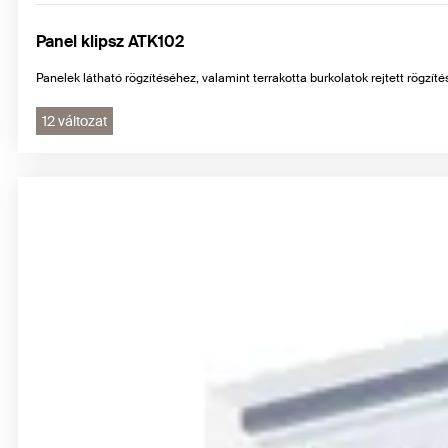
Panel klipsz ATK102
Panelek látható rögzítéséhez, valamint terrakotta burkolatok rejtett rögzít
12 változat