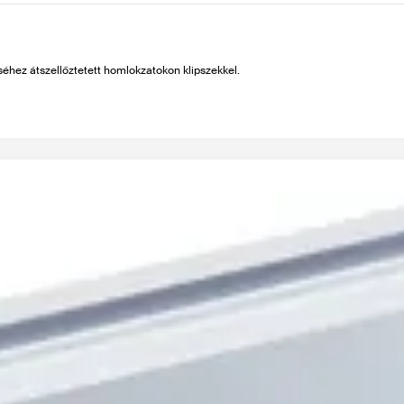
éséhez átszellőztetett homlokzatokon klipszekkel.