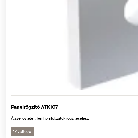
Panelrögzítő ATK107
Átszellőztetett fémhomlokzatok rögzítéséhez.
17 változat