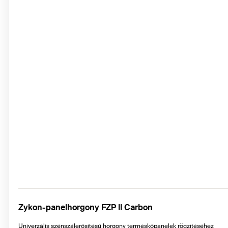
Zykon-panelhorgony FZP II Carbon
Univerzális szénszálerősítésű horgony terméskőpanelek rögzítéséhez