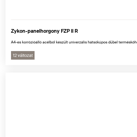
Zykon-panelhorgony FZP II R
A4-es korrózióálló acélból készült univerzális hátsókúpos dübel terméskő
12 változat