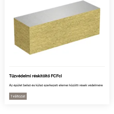
Tűzvédelmi réskitöltő FCFcl
Az épület belső és külső szerkezeti elemei közötti rések védelmére
1 változat