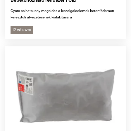
Bebetonozható rendszer FCID
Gyors és hatékony megoldás a kiszolgálóelemek betonfödémen
keresztüli átvezetésének kialakítására
12 változat