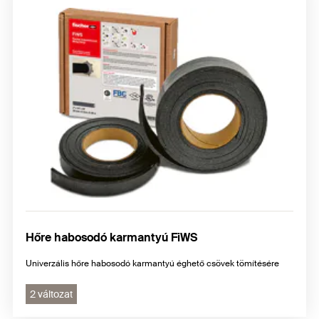
Hőre habosodó karmantyú FiWS
Univerzális hőre habosodó karmantyú éghető csövek tömítésére
2 változat