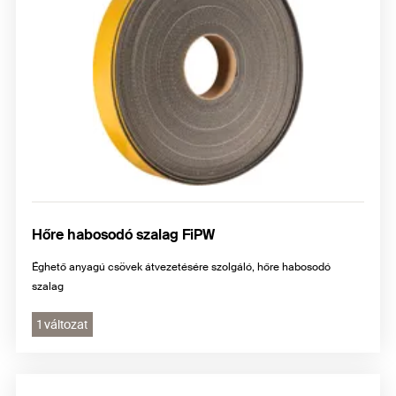
Hőre habosodó szalag FiPW
Éghető anyagú csövek átvezetésére szolgáló, hőre habosodó
szalag
1 változat