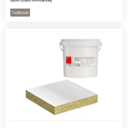
Gyors tűzálló tömítőanyag
1 változat