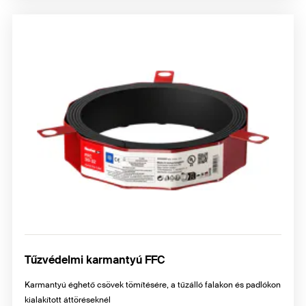
Tűzvédelmi karmantyú FFC
Karmantyú éghető csövek tömítésére, a tűzálló falakon és padlókon
kialakított áttöréseknél