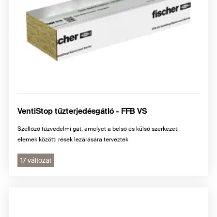
VentiStop tűzterjedésgátló - FFB VS
Szellőző tűzvédelmi gát, amelyet a belső és külső szerkezeti
elemek közötti rések lezárására terveztek
17 változat