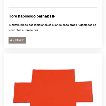
Hőre habosodó párnák FiP
Tüzgátló megoldás ideiglenes és állandó csőelemek függőleges és
vízszintes áttöréseihez
4 változat