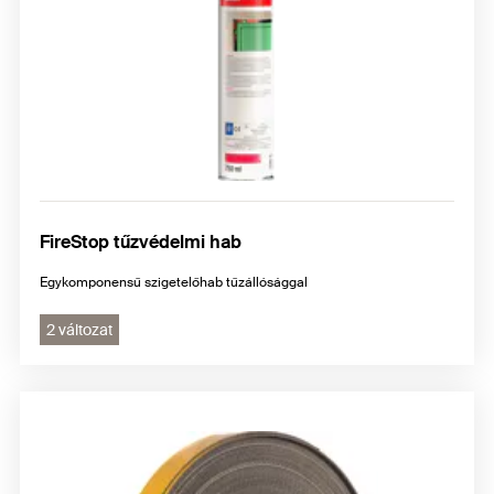
FireStop tűzvédelmi hab
Egykomponensű szigetelőhab tűzállósággal
2 változat