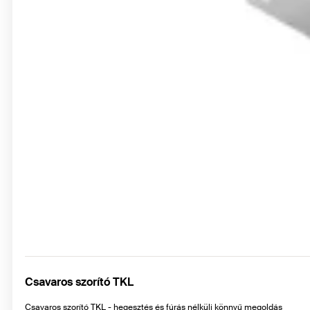
Csavaros szorító TKL
Csavaros szorító TKL - hegesztés és fúrás nélküli könnyű megoldás