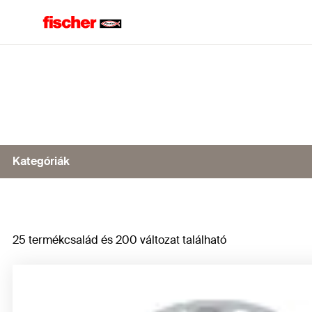
Home
Kategóriák
Alaplapok
25 termékcsalád és 200 változat található
Csatlakozók acélokhoz
Magasságszabályozás
Menet csatlakozás