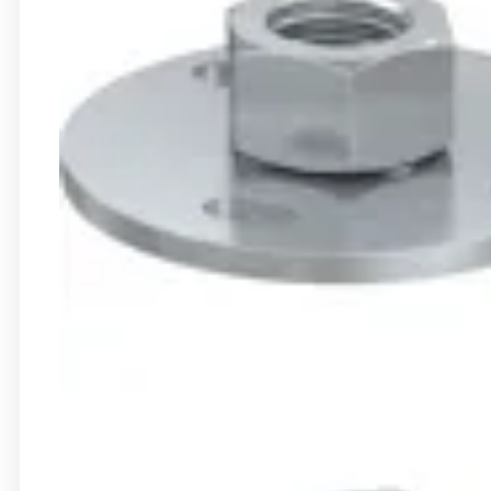
Pánt
Tömlőbilincs